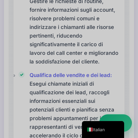
Gestire le richieste di routine,
Danish
fornire informazioni sugli account,
Swedish
risolvere problemi comuni e
indirizzare i chiamanti alle risorse
Norwegian
pertinenti, riducendo
Dutch
significativamente il carico di
Arabic
lavoro del call center e migliorando
French
la soddisfazione del cliente.
Russian
Qualifica delle vendite e dei lead:
Portuguese
Esegui chiamate iniziali di
German
qualificazione dei lead, raccogli
Georgian
informazioni essenziali sui
Spanish
potenziali clienti e pianifica senza
problemi appuntamenti per i
English
Inizia ➜
rappresentanti di vendita,
Italian
accelerando il ciclo di vendita e