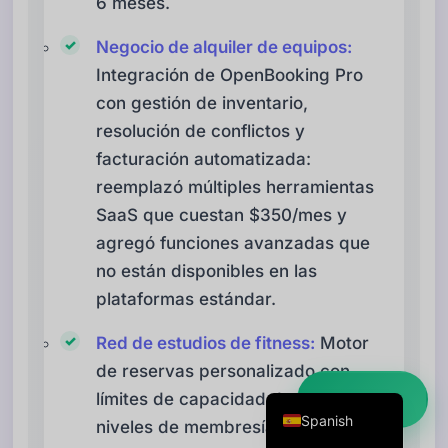
6 meses.
Danish
Negocio de alquiler de equipos:
Swedish
Integración de OpenBooking Pro
Norwegian
con gestión de inventario,
Dutch
resolución de conflictos y
Arabic
facturación automatizada:
reemplazó múltiples herramientas
French
SaaS que cuestan $350/mes y
Russian
agregó funciones avanzadas que
Portuguese
no están disponibles en las
German
plataformas estándar.
Georgian
Red de estudios de fitness:
Motor
Italian
de reservas personalizado con
English
límites de capacidad de clases,
Empezar ➜
Spanish
niveles de membresía,