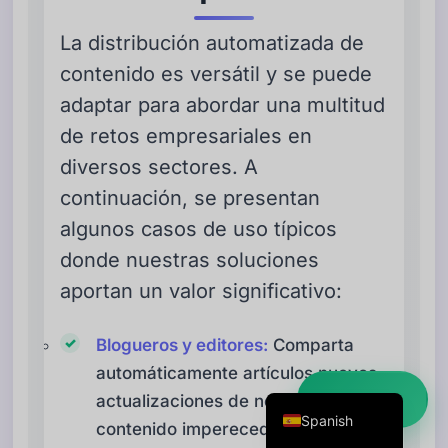
Danish
La distribución automatizada de
Swedish
contenido es versátil y se puede
Norwegian
adaptar para abordar una multitud
Dutch
de retos empresariales en
Arabic
diversos sectores. A
French
continuación, se presentan
Russian
algunos casos de uso típicos
Portuguese
donde nuestras soluciones
aportan un valor significativo:
German
Georgian
Blogueros y editores:
Comparta
Italian
automáticamente artículos nuevos,
English
actualizaciones de noticias y
Empezar ➜
Spanish
contenido imperecedero en redes